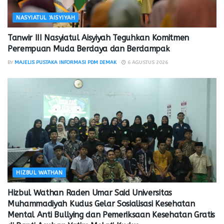
NASYIATUL 'AISYIYAH
Tanwir III Nasyiatul Aisyiyah Teguhkan Komitmen
Perempuan Muda Berdaya dan Berdampak
BY
MAJELIS PUSTAKA INFORMASI PDM DEMAK
6 AGUSTUS 2026
HIZBUL WATHAN
Hizbul Wathan Raden Umar Said Universitas
Muhammadiyah Kudus Gelar Sosialisasi Kesehatan
Mental Anti Bullying dan Pemeriksaan Kesehatan Gratis