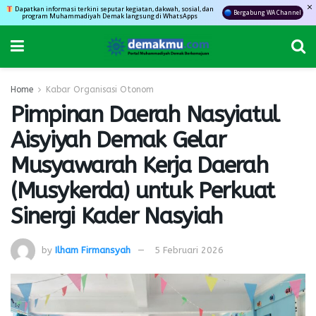
Dapatkan informasi terkini seputar kegiatan, dakwah, sosial, dan
Bergabung WA Channel
program Muhammadiyah Demak langsung di WhatsApps
Home
Kabar Organisasi Otonom
Pimpinan Daerah Nasyiatul
Aisyiyah Demak Gelar
Musyawarah Kerja Daerah
(Musykerda) untuk Perkuat
Sinergi Kader Nasyiah
by
Ilham Firmansyah
5 Februari 2026