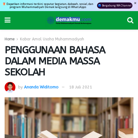
Dapatkan informasi terkini seputar kegiatan, dakwah, sosial, dan
Bergabung WA Channel
program Muhammadiyah Demak langsung di WhatsApps
Home
Kabar Amal Usaha Muhammadiyah
PENGGUNAAN BAHASA
DALAM MEDIA MASSA
SEKOLAH
by
Ananda Widitomo
18 Juli 2021