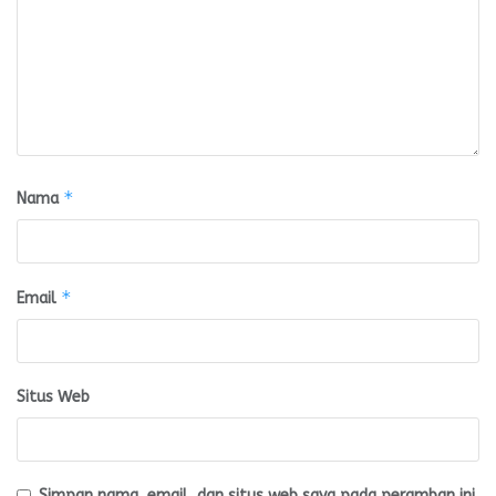
*
Nama
*
Email
Situs Web
Simpan nama, email, dan situs web saya pada peramban ini