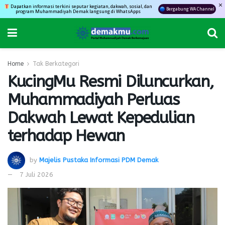
Dapatkan informasi terkini seputar kegiatan, dakwah, sosial, dan
Bergabung WA Channel
program Muhammadiyah Demak langsung di WhatsApps
Home
Tak Berkategori
KucingMu Resmi Diluncurkan,
Muhammadiyah Perluas
Dakwah Lewat Kepedulian
terhadap Hewan
by
Majelis Pustaka Informasi PDM Demak
7 Juli 2026