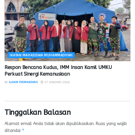
IKATAN MAHASISWA MUHAMMADIYAH
Respon Bencana Kudus, IMM Insan Kamil UMKU
Perkuat Sinergi Kemanusiaan
BY
ILHAM FIRMANSYAH
17 JANUARI 2026
Tinggalkan Balasan
Alamat email Anda tidak akan dipublikasikan.
Ruas yang wajib
*
ditandai