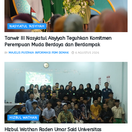
NASYIATUL 'AISYIYAH
Tanwir III Nasyiatul Aisyiyah Teguhkan Komitmen
Perempuan Muda Berdaya dan Berdampak
BY
MAJELIS PUSTAKA INFORMASI PDM DEMAK
6 AGUSTUS 2026
HIZBUL WATHAN
Hizbul Wathan Raden Umar Said Universitas