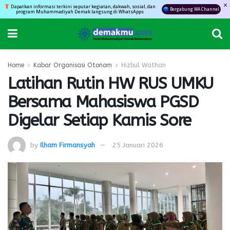
Dapatkan informasi terkini seputar kegiatan, dakwah, sosial, dan
Bergabung WA Channel
program Muhammadiyah Demak langsung di WhatsApps
Home
Kabar Organisasi Otonom
Hizbul Wathan
Latihan Rutin HW RUS UMKU
Bersama Mahasiswa PGSD
Digelar Setiap Kamis Sore
by
Ilham Firmansyah
25 Januari 2026