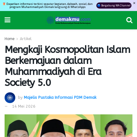
Dapatkan informasi terkini seputar kegiatan, dakwah, sosial, dan
Bergabung WA Channel
program Muhammadiyah Demak langsung di WhatsApps
Home
Artikel
Mengkaji Kosmopolitan Islam
Berkemajuan dalam
Muhammadiyah di Era
Society 5.0
by
Majelis Pustaka Informasi PDM Demak
14 Mei 2026