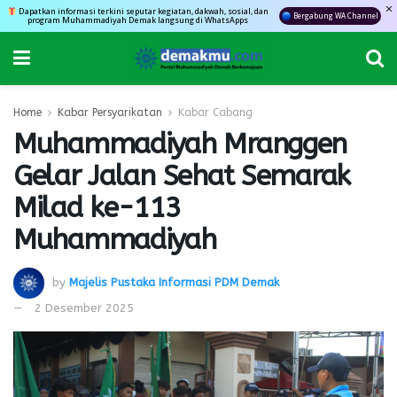
Dapatkan informasi terkini seputar kegiatan, dakwah, sosial, dan
Bergabung WA Channel
program Muhammadiyah Demak langsung di WhatsApps
Home
Kabar Persyarikatan
Kabar Cabang
Muhammadiyah Mranggen
Gelar Jalan Sehat Semarak
Milad ke-113
Muhammadiyah
by
Majelis Pustaka Informasi PDM Demak
2 Desember 2025