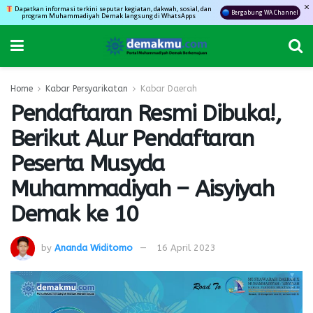
Dapatkan informasi terkini seputar kegiatan, dakwah, sosial, dan
Bergabung WA Channel
program Muhammadiyah Demak langsung di WhatsApps
Home
Kabar Persyarikatan
Kabar Daerah
Pendaftaran Resmi Dibuka!,
Berikut Alur Pendaftaran
Peserta Musyda
Muhammadiyah – Aisyiyah
Demak ke 10
by
Ananda Widitomo
16 April 2023