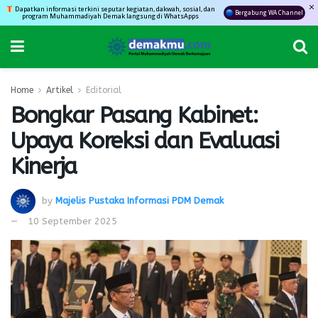
Dapatkan informasi terkini seputar kegiatan, dakwah, sosial, dan
Bergabung WA Channel
program Muhammadiyah Demak langsung di WhatsApps
Home
Artikel
Editorial
Bongkar Pasang Kabinet:
Upaya Koreksi dan Evaluasi
Kinerja
by
Majelis Pustaka Informasi PDM Demak
10 September 2025