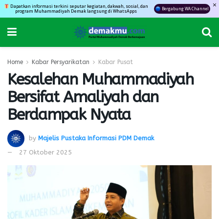
Dapatkan informasi terkini seputar kegiatan, dakwah, sosial, dan
Bergabung WA Channel
program Muhammadiyah Demak langsung di WhatsApps
Home
Kabar Persyarikatan
Kabar Pusat
Kesalehan Muhammadiyah
Bersifat Amaliyah dan
Berdampak Nyata
by
Majelis Pustaka Informasi PDM Demak
27 Oktober 2025