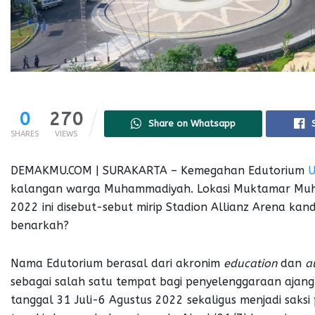
0
270
Share on Whatsapp
SHARES
VIEWS
DEMAKMU.COM | SURAKARTA – Kemegahan Edutorium
U
kalangan warga Muhammadiyah. Lokasi Muktamar Muh
2022 ini disebut-sebut mirip Stadion Allianz Arena ka
benarkah?
Nama Edutorium berasal dari akronim
education
dan
a
sebagai salah satu tempat bagi penyelenggaraan ajang
tanggal 31 Juli-6 Agustus 2022 sekaligus menjadi sak