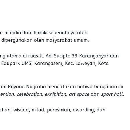
 mandiri dan dimiliki sepenuhnya oleh
k dipergunakan oleh masyarakat umum.
ng utama di ruas Jl. Adi Sucipto 33 Karanganyar dan
n Edupark UMS, Karangasem, Kec. Laweyan, Kota
iam Priyono Nugroho mengatakan bahwa bangunan ini
ention
,
c
elebration
,
e
xhibition
,
a
rt
s
pace
dan
s
port
h
all
.
an, wisuda, milad, peresmian, awarding, dan