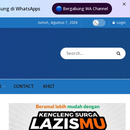
sung di WhatsApps
Bergabung WA Channel
Jumat, Agustus 7, 2026
Login
I
CONTACT
KHGT