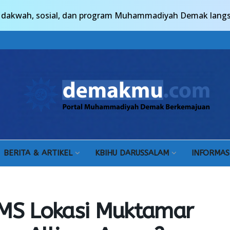
n, dakwah, sosial, dan program Muhammadiyah Demak lang
BERITA & ARTIKEL
KBIHU DARUSSALAM
INFORMAS
MS Lokasi Muktamar