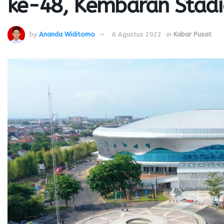
ke-48, Kembaran Stadi
by
Ananda Widitomo
6 Agustus 2022
in
Kabar Pusat