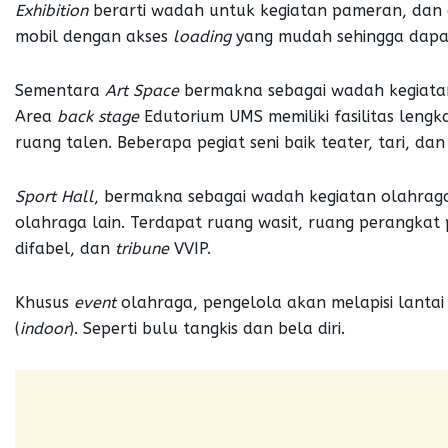
Exhibition
berarti wadah untuk kegiatan pameran, dan a
mobil dengan akses
loading
yang mudah sehingga dapa
Sementara
Art Space
bermakna sebagai wadah kegiatan se
Area
back stage
Edutorium UMS memiliki fasilitas lengk
ruang talen. Beberapa pegiat seni baik teater, tari, da
Sport
H
all
, bermakna sebagai wadah kegiatan olahraga 
olahraga lain. Terdapat ruang wasit, ruang perangkat 
difabel, dan
tribune
VVIP.
Khusus
event
olahraga, pengelola akan melapisi lanta
(
indoor
). Seperti bulu tangkis dan bela diri.