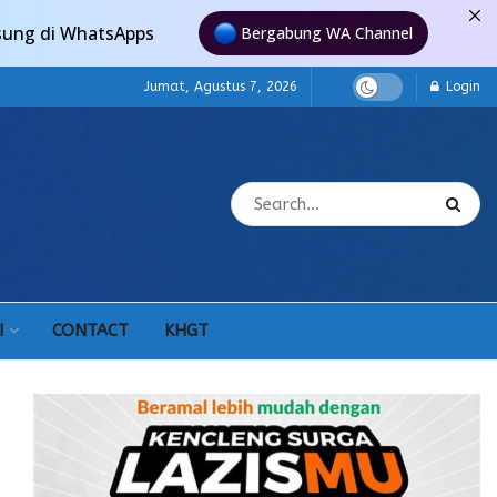
sung di WhatsApps
Bergabung WA Channel
Jumat, Agustus 7, 2026
Login
I
CONTACT
KHGT