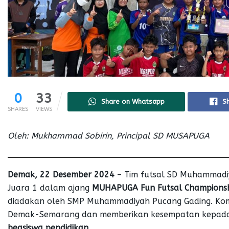
0
33
Share on Whatsapp
S
SHARES
VIEWS
Oleh: Mukhammad Sobirin, Principal SD MUSAPUGA
Demak, 22 Desember 2024
– Tim futsal SD Muhammadiy
Juara 1 dalam ajang
MUHAPUGA Fun Futsal Champions
diadakan oleh SMP Muhammadiyah Pucang Gading. Komp
Demak-Semarang dan memberikan kesempatan kepada pa
beasiswa pendidikan
.