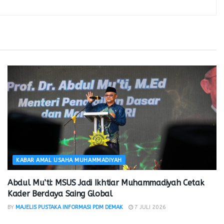
KABAR AMAL USAHA MUHAMMADIYAH
Abdul Mu’ti: MSUS Jadi Ikhtiar Muhammadiyah Cetak
Kader Berdaya Saing Global
BY
MAJELIS PUSTAKA INFORMASI PDM DEMAK
7 JULI 2026