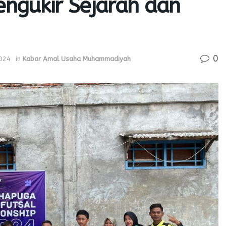
ngukir Sejarah dan
0
024
in
Kabar Amal Usaha Muhammadiyah