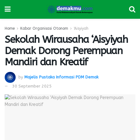
Home
Kabar Organisasi Otonom
'Aisyiyah
Sekolah Wirausaha ‘Aisyiyah
Demak Dorong Perempuan
Mandiri dan Kreatif
by
Majelis Pustaka Informasi PDM Demak
30 September 2025