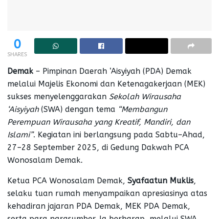
0
SHARES
Demak
– Pimpinan Daerah ‘Aisyiyah (PDA) Demak
melalui Majelis Ekonomi dan Ketenagakerjaan (MEK)
sukses menyelenggarakan
Sekolah Wirausaha
‘Aisyiyah
(SWA) dengan tema
“Membangun
Perempuan Wirausaha yang Kreatif, Mandiri, dan
Islami”
. Kegiatan ini berlangsung pada Sabtu–Ahad,
27–28 September 2025, di Gedung Dakwah PCA
Wonosalam Demak.
Ketua PCA Wonosalam Demak,
Syafaatun Muklis
,
selaku tuan rumah menyampaikan apresiasinya atas
kehadiran jajaran PDA Demak, MEK PDA Demak,
serta para narasumber. Ia berharap, melalui SWA