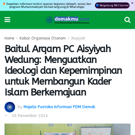
Dapatkan informasi terkini seputar kegiatan, dakwah, sosial, dan
Bergabung WA Channel
program Muhammadiyah Demak langsung di WhatsApps
Home
Kabar Organisasi Otonom
'Aisyiyah
Baitul Arqam PC Aisyiyah
Wedung: Menguatkan
Ideologi dan Kepemimpinan
untuk Membangun Kader
Islam Berkemajuan
by
Majelis Pustaka Informasi PDM Demak
16 Desember 2024