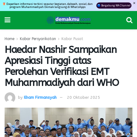
Dapatkan informasi terkini seputar kegiatan, dakwah, sosial, dan
Bergabung WA Channel
program Muhammadiyah Demak langsung di WhatsApps
Home
Kabar Persyarikatan
Kabar Pusat
Haedar Nashir Sampaikan
Apresiasi Tinggi atas
Perolehan Verifikasi EMT
Muhammadiyah dari WHO
by
Ilham Firmansyah
20 Oktober 2025