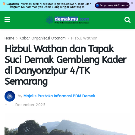
Dapatkan informasi terkini seputar kegiatan, dakwah, sosial, dan
Bergabung WA Channel
program Muhammadiyah Demak langsung di WhatsApps
Home
Kabar Organisasi Otonom
Hizbul Wathan
Hizbul Wathan dan Tapak
Suci Demak Gembleng Kader
di Danyonzipur 4/TK
Semarang
by
Majelis Pustaka Informasi PDM Demak
1 Desember 2025