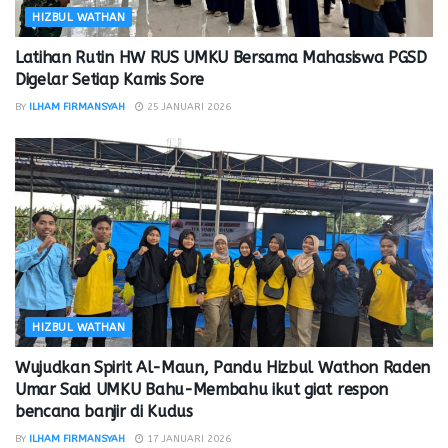
HIZBUL WATHAN
Latihan Rutin HW RUS UMKU Bersama Mahasiswa PGSD
Digelar Setiap Kamis Sore
BY
ILHAM FIRMANSYAH
25 JANUARI 2026
HIZBUL WATHAN
Wujudkan Spirit Al-Maun, Pandu Hizbul Wathon Raden
Umar Said UMKU Bahu-Membahu ikut giat respon
bencana banjir di Kudus
BY
ILHAM FIRMANSYAH
17 JANUARI 2026