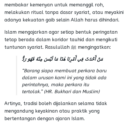
membakar kemenyan untuk memanggil roh,
melakukan ritual tanpa dasar syariat, atau meyakini
adanya kekuatan gaib selain Allah harus dihindari.
Islam mengajarkan agar setiap bentuk peringatan
tetap berada dalam koridor tauhid dan mengikuti
tuntunan syariat. Rasulullah ﷺ mengingatkan:
مَنْ أَحْدَثَ فِي أَمْرِنَا هٰذَا مَا لَيْسَ مِنْهُ فَهُوَ رَدٌّ
“Barang siapa membuat perkara baru
dalam urusan kami ini yang tidak ada
perintahnya, maka perkara itu
tertolak.”
(HR. Bukhari dan Muslim)
Artinya, tradisi boleh dijalankan selama tidak
mengandung keyakinan atau praktik yang
bertentangan dengan ajaran Islam.