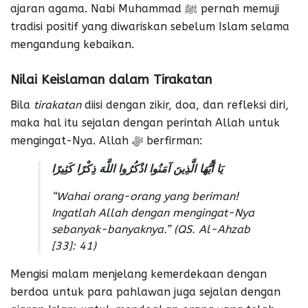
ajaran agama. Nabi Muhammad ﷺ pernah memuji
tradisi positif yang diwariskan sebelum Islam selama
mengandung kebaikan.
Nilai Keislaman dalam Tirakatan
Bila
tirakatan
diisi dengan zikir, doa, dan refleksi diri,
maka hal itu sejalan dengan perintah Allah untuk
mengingat-Nya. Allah ﷻ berfirman:
يَا أَيُّهَا الَّذِينَ آمَنُوا اذْكُرُوا اللَّهَ ذِكْرًا كَثِيرًا
“Wahai orang-orang yang beriman!
Ingatlah Allah dengan mengingat-Nya
sebanyak-banyaknya.”
(QS. Al-Ahzab
[33]: 41)
Mengisi malam menjelang kemerdekaan dengan
berdoa untuk para pahlawan juga sejalan dengan