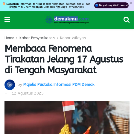
Dapatkan informasi terkini seputar kegiatan, dakwah, sosial, dan
Bergabung WA Channel
program Muhammadiyah Demak langsung di WhatsApps
Home
Kabar Persyarikatan
Kabar Wilayah
Membaca Fenomena
Tirakatan Jelang 17 Agustus
di Tengah Masyarakat
by
Majelis Pustaka Informasi PDM Demak
12 Agustus 2025