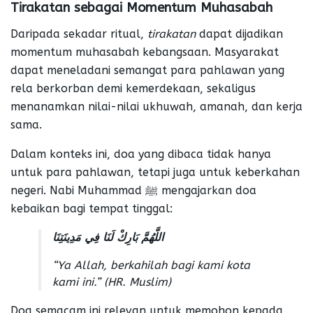
Tirakatan sebagai Momentum Muhasabah
Daripada sekadar ritual,
tirakatan
dapat dijadikan
momentum muhasabah kebangsaan. Masyarakat
dapat meneladani semangat para pahlawan yang
rela berkorban demi kemerdekaan, sekaligus
menanamkan nilai-nilai ukhuwah, amanah, dan kerja
sama.
Dalam konteks ini, doa yang dibaca tidak hanya
untuk para pahlawan, tetapi juga untuk keberkahan
negeri. Nabi Muhammad ﷺ mengajarkan doa
kebaikan bagi tempat tinggal:
اللَّهُمَّ بَارِكْ لَنَا فِي مَدِينَتِنَا
“Ya Allah, berkahilah bagi kami kota
kami ini.”
(HR. Muslim)
Doa semacam ini relevan untuk memohon kepada