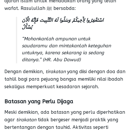
ajaran Islam untuk mendoakan orang yang telah
wafat. Rasulullah ﷺ bersabda:
اسْتَغْفِرُوا لِأَخِيكُمْ وَسَلُوا لَهُ التَّثْبِيتَ فَإِنَّهُ الْآنَ
يُسْأَلُ
“Mohonkanlah ampunan untuk
saudaramu dan mintakanlah keteguhan
untuknya, karena sekarang ia sedang
ditanya.”
(HR. Abu Dawud)
Dengan demikian,
tirakatan
yang diisi dengan doa dan
tahlil bagi para pejuang bangsa memiliki nilai ibadah
sekaligus memperkuat kesadaran sejarah.
Batasan yang Perlu Dijaga
Meski demikian, ada batasan yang perlu diperhatikan
agar
tirakatan
tidak bergeser menjadi praktik yang
bertentangan dengan tauhid. Aktivitas seperti