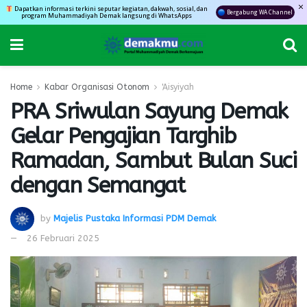
Dapatkan informasi terkini seputar kegiatan, dakwah, sosial, dan
Bergabung WA Channel
program Muhammadiyah Demak langsung di WhatsApps
Home
Kabar Organisasi Otonom
'Aisyiyah
PRA Sriwulan Sayung Demak
Gelar Pengajian Targhib
Ramadan, Sambut Bulan Suci
dengan Semangat
by
Majelis Pustaka Informasi PDM Demak
26 Februari 2025