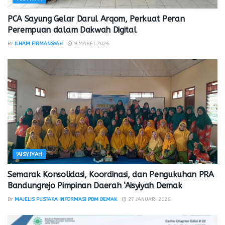
PCA Sayung Gelar Darul Arqom, Perkuat Peran
Perempuan dalam Dakwah Digital
BY
ILHAM FIRMANSYAH
9 MARET 2026
'AISYIYAH
Semarak Konsolidasi, Koordinasi, dan Pengukuhan PRA
Bandungrejo Pimpinan Daerah ‘Aisyiyah Demak
BY
MAJELIS PUSTAKA INFORMASI PDM DEMAK
27 JANUARI 2026