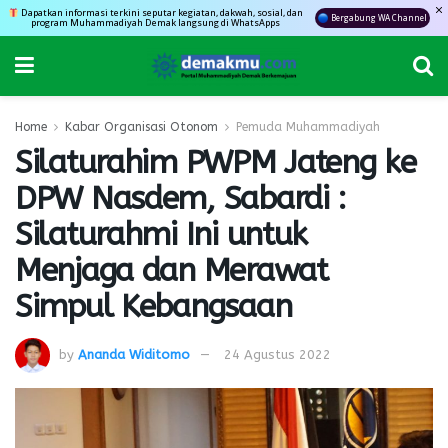
Dapatkan informasi terkini seputar kegiatan, dakwah, sosial, dan
Bergabung WA Channel
program Muhammadiyah Demak langsung di WhatsApps
Home
Kabar Organisasi Otonom
Pemuda Muhammadiyah
Silaturahim PWPM Jateng ke
DPW Nasdem, Sabardi :
Silaturahmi Ini untuk
Menjaga dan Merawat
Simpul Kebangsaan
by
Ananda Widitomo
24 Agustus 2022