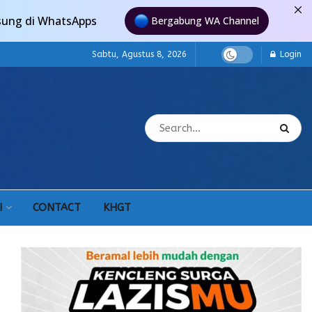
sung di WhatsApps
Bergabung WA Channel
Sabtu, Agustus 8, 2026
Login
I
CONTACT
KHGT