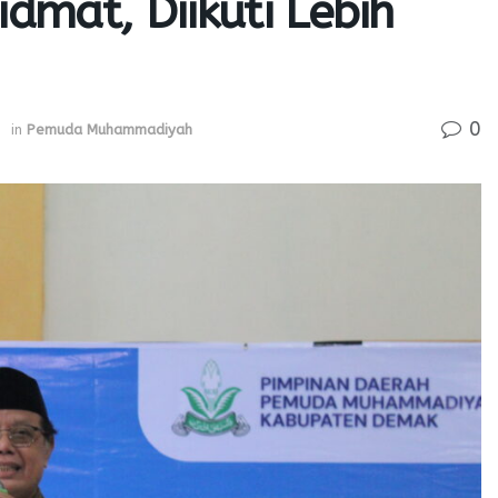
mat, Diikuti Lebih
0
in
Pemuda Muhammadiyah