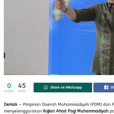
0
45
Share on Whatsapp
S
SHARES
VIEWS
Demak
— Pimpinan Daerah Muhammadiyah (PDM) dan 
menyelenggarakan
Kajian Ahad Pagi Muhammadiyah
pa