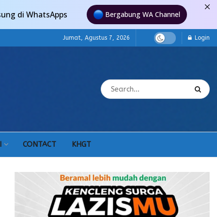
sung di WhatsApps
Bergabung WA Channel
Jumat, Agustus 7, 2026
Login
I
CONTACT
KHGT