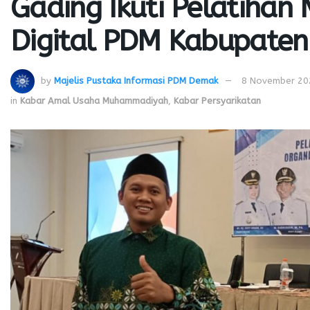
Gading Ikuti Pelatiha
Digital PDM Kabupate
by
Majelis Pustaka Informasi PDM Demak
8 November 20
in
Kabar Amal Usaha Muhammadiyah
,
Kabar Persyarikatan