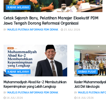
KABAR WILAYAH
Cetak Sejarah Baru, Pelatihan Manajer Eksekutif PDM
Jawa Tengah Dorong Reformasi Organisasi
BY
MAJELIS PUSTAKA INFORMASI PDM DEMAK
25 JULI 2026
KABAR WILAYAH
KABAR PUSAT
Muhammadiyah Abad Ke-2 Membutuhkan
Kader Muhammadiyah
Kepemimpinan yang Lebih Lengkap
Jati Diri Ideologis
BY
MAJELIS PUSTAKA INFORMASI PDM DEMAK
BY
MAJELIS PUSTAKA INF
16 JULI 2026
16 JULI 2026