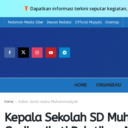
Dapatkan informasi terkini seputar kegiata
Pedoman Media Siber
Dewan Redaksi
Official Musyda
Sitemap
HOME
ORGANISASI
Home
Kabar Amal Usaha Muhammadiyah
Kepala Sekolah SD M