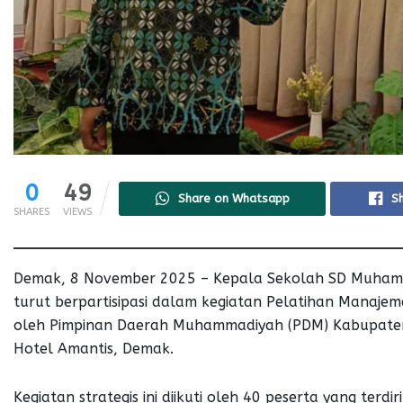
0
49
Share on Whatsapp
S
SHARES
VIEWS
Demak, 8 November 2025 – Kepala Sekolah SD Muhamm
turut berpartisipasi dalam kegiatan Pelatihan Manajeme
oleh Pimpinan Daerah Muhammadiyah (PDM) Kabupate
Hotel Amantis, Demak.
Kegiatan strategis ini diikuti oleh 40 peserta yang terd