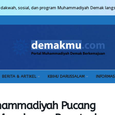
n, dakwah, sosial, dan program Muhammadiyah Demak lang
BERITA & ARTIKEL
KBIHU DARUSSALAM
INFORMAS
uhammadiyah Pucang