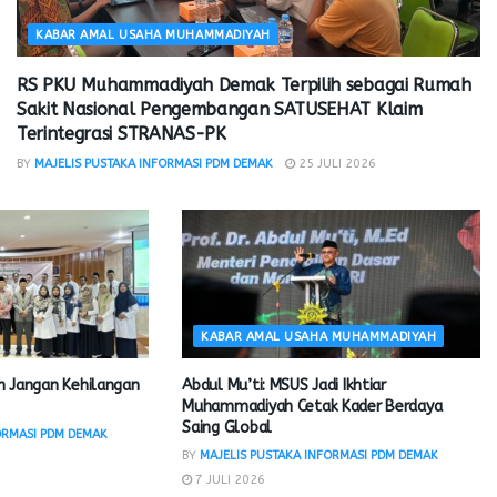
KABAR AMAL USAHA MUHAMMADIYAH
RS PKU Muhammadiyah Demak Terpilih sebagai Rumah
Sakit Nasional Pengembangan SATUSEHAT Klaim
Terintegrasi STRANAS-PK
BY
MAJELIS PUSTAKA INFORMASI PDM DEMAK
25 JULI 2026
KABAR AMAL USAHA MUHAMMADIYAH
 Jangan Kehilangan
Abdul Mu’ti: MSUS Jadi Ikhtiar
Muhammadiyah Cetak Kader Berdaya
Saing Global
ORMASI PDM DEMAK
BY
MAJELIS PUSTAKA INFORMASI PDM DEMAK
7 JULI 2026